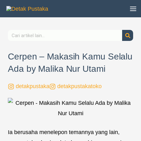
Lewati
ke
konten
Search
Cerpen – Makasih Kamu Selalu
Ada by Malika Nur Utami
detakpustaka
detakpustakatoko
Page
,
Page
,
Page
,
Page
,
Page
Ia berusaha menelepon temannya yang lain,