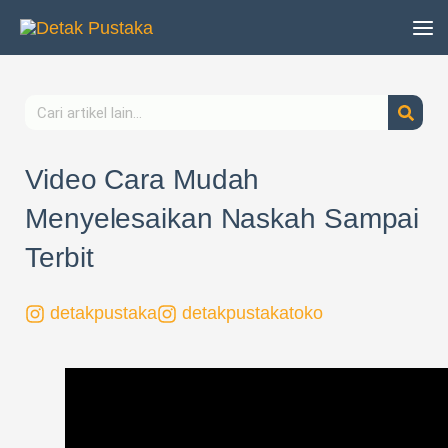
Lewati
ke
konten
Search
Video Cara Mudah
Menyelesaikan Naskah Sampai
Terbit
detakpustaka
detakpustakatoko