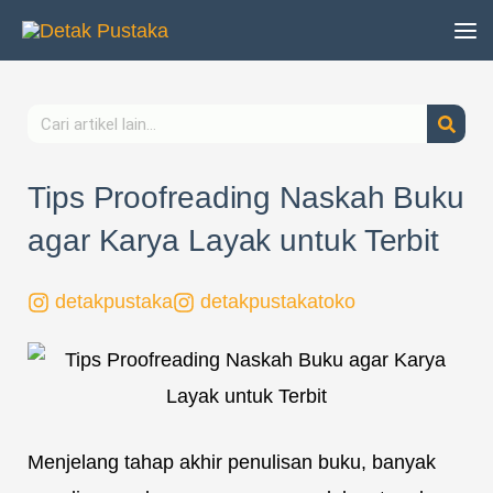
Lewati
ke
konten
Search
Tips Proofreading Naskah Buku
agar Karya Layak untuk Terbit
detakpustaka
detakpustakatoko
Menjelang tahap akhir penulisan buku, banyak