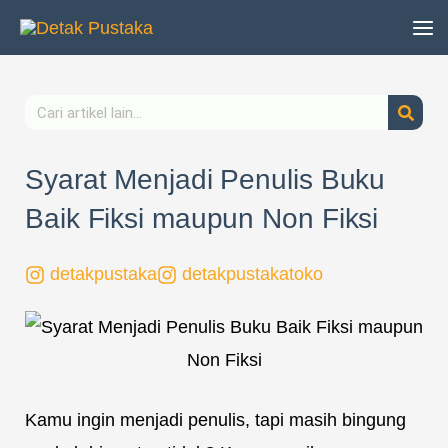
Lewati
ke
konten
Search
Syarat Menjadi Penulis Buku
Baik Fiksi maupun Non Fiksi
detakpustaka
detakpustakatoko
Kamu ingin menjadi penulis, tapi masih bingung