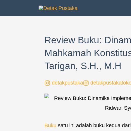
Lewati
ke
konten
Review Buku: Dinam
Mahkamah Konstitusi
Tarigan, S.H., M.H
detakpustaka
detakpustakatok
Buku
satu ini adalah buku kedua dari