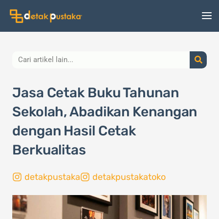
Lewati
ke
konten
Search
Jasa Cetak Buku Tahunan
Sekolah, Abadikan Kenangan
dengan Hasil Cetak
Berkualitas
detakpustaka
detakpustakatoko