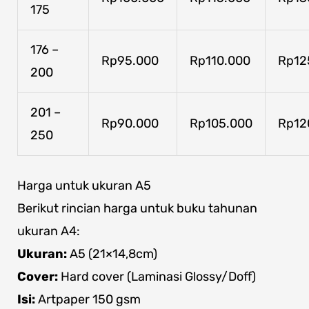
175
176 –
Rp95.000
Rp110.000
Rp12
200
201 –
Rp90.000
Rp105.000
Rp12
250
Harga untuk ukuran A5
Berikut rincian harga untuk buku tahunan
ukuran A4:
Ukuran:
A5 (21×14,8cm)
Cover:
Hard cover (Laminasi Glossy/Doff)
Isi:
Artpaper 150 gsm