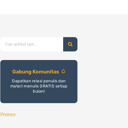
nerbitan
Cetak
Toko
Program
Blog
Search
Gabung Komunitas
Dapatkan relasi penulis dan
materi menulis GRATIS setiap
bulan!
Promo: