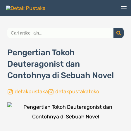
Lewati
ke
konten
Search
Pengertian Tokoh
Deuteragonist dan
Contohnya di Sebuah Novel
detakpustaka
detakpustakatoko