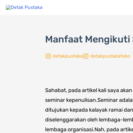
Lewati
ke
konten
Manfaat Mengikuti
detakpustaka
detakpustakatoko
Sahabat, pada artikel kali saya a
seminar kepenulisan.Seminar adala
ditujukan kepada kalayak ramai dan
diselenggarakan oleh lembaga-lemb
lembaga organisasi.Nah, pada artik