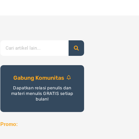
nerbitan
Cetak
Toko
Program
Blog
Search
Gabung Komunitas
Dapatkan relasi penulis dan
materi menulis GRATIS setiap
bulan!
Promo: