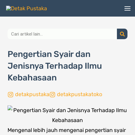
Lewati
ke
konten
Search
Pengertian Syair dan
Jenisnya Terhadap Ilmu
Kebahasaan
detakpustaka
detakpustakatoko
Mengenal lebih jauh mengenai pengertian syair