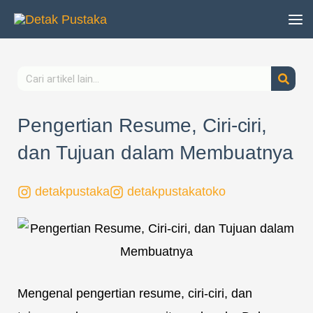
Lewati
ke
konten
Search
Pengertian Resume, Ciri-ciri,
dan Tujuan dalam Membuatnya
detakpustaka
detakpustakatoko
Mengenal pengertian resume, ciri-ciri, dan