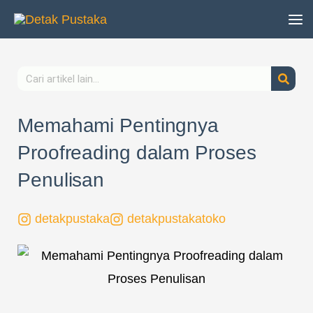
Lewati
ke
konten
Search
Memahami Pentingnya
Proofreading dalam Proses
Penulisan
detakpustaka
detakpustakatoko