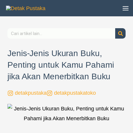
Lewati
ke
konten
Search
Jenis-Jenis Ukuran Buku,
Penting untuk Kamu Pahami
jika Akan Menerbitkan Buku
detakpustaka
detakpustakatoko