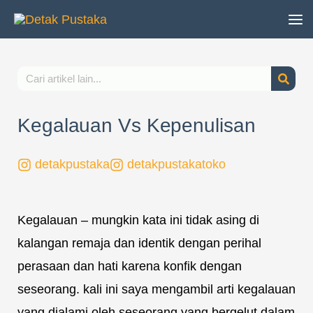
Lewati
ke
konten
Search
Kegalauan Vs Kepenulisan
detakpustaka
detakpustakatoko
Kegalauan – mungkin kata ini tidak asing di
kalangan remaja dan identik dengan perihal
perasaan dan hati karena konfik dengan
seseorang. kali ini saya mengambil arti kegalauan
yang dialami oleh seseorang yang bergelut dalam