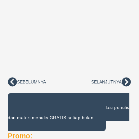
SEBELUMNYA
SELANJUTNYA
Prev
Nex
Gabung Komunitas
Dapatkan relasi penulis
dan materi menulis GRATIS setiap bulan!
Promo: