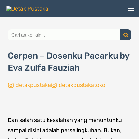
Lewati
ke
konten
Search
Cerpen – Dosenku Pacarku by
Eva Zulfa Fauziah
detakpustaka
detakpustakatoko
Page
,
Page
,
Page
,
Page
Dan salah satu kesalahan yang menuntunku
sampai disini adalah perselingkuhan. Bukan,