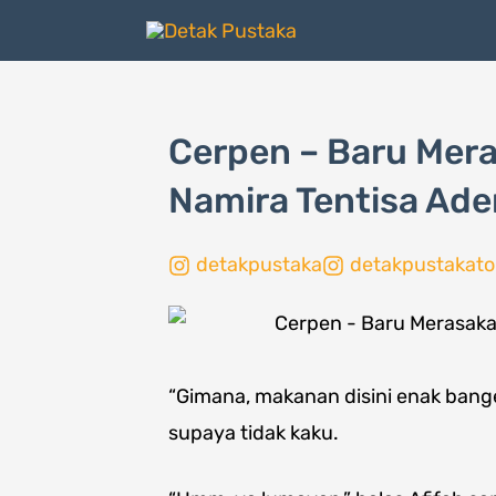
Lewati
ke
konten
Cerpen – Baru Mera
Namira Tentisa Ade
detakpustaka
detakpustakato
Page
,
Page
,
Page
“Gimana, makanan disini enak bang
supaya tidak kaku.