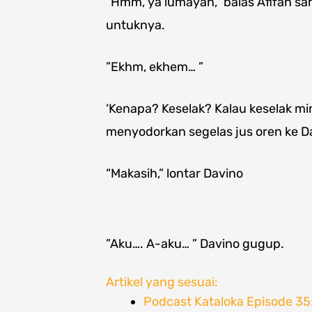
“Hmm, ya lumayan,” balas Afifah s
untuknya.
”Ekhm, ekhem… ”
‘Kenapa? Keselak? Kalau keselak mi
menyodorkan segelas jus oren ke D
“Makasih,” lontar Davino
”Aku…. A-aku… ” Davino gugup.
Artikel yang sesuai:
Podcast Kataloka Episode 3