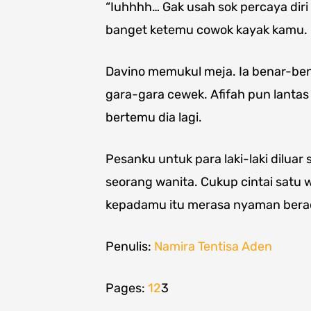
“Iuhhhh… Gak usah sok percaya diri 
banget ketemu cowok kayak kamu. 
Davino memukul meja. Ia benar-bena
gara-gara cewek. Afifah pun lantas
bertemu dia lagi.
Pesanku untuk para laki-laki dilu
seorang wanita. Cukup cintai satu
kepadamu itu merasa nyaman bera
Penulis:
Namira Tentisa Aden
Pages:
1
2
3