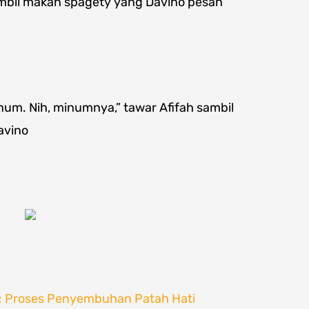
ambil makan spagety yang Davino pesan
num. Nih, minumnya,” tawar Afifah sambil
avino
5: Proses Penyembuhan Patah Hati