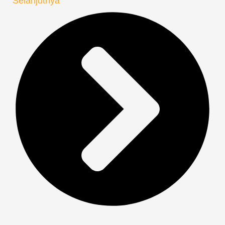
Selanjutnya