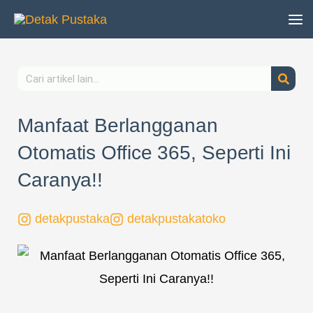
Lewati
ke
konten
Search
Manfaat Berlangganan
Otomatis Office 365, Seperti Ini
Caranya!!
detakpustaka
detakpustakatoko