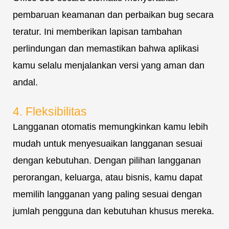
pembaruan keamanan dan perbaikan bug secara
teratur. Ini memberikan lapisan tambahan
perlindungan dan memastikan bahwa aplikasi
kamu selalu menjalankan versi yang aman dan
andal.
4. Fleksibilitas
Langganan otomatis memungkinkan kamu lebih
mudah untuk menyesuaikan langganan sesuai
dengan kebutuhan. Dengan pilihan langganan
perorangan, keluarga, atau bisnis, kamu dapat
memilih langganan yang paling sesuai dengan
jumlah pengguna dan kebutuhan khusus mereka.