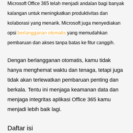
Microsoft Office 365 telah menjadi andalan bagi banyak
kalangan untuk meningkatkan produktivitas dan
kolaborasi yang menarik. Microsoft juga menyediakan
opsi
berlangganan otomatis
yang memudahkan
pembaruan dan akses tanpa batas ke fitur canggih.
Dengan berlangganan otomatis, kamu tidak
hanya menghemat waktu dan tenaga, tetapi juga
tidak akan terlewatkan pembaruan penting dan
berkala. Tentu ini menjaga keamanan data dan
menjaga integritas aplikasi Office 365 kamu
menjadi lebih baik lagi.
Daftar isi