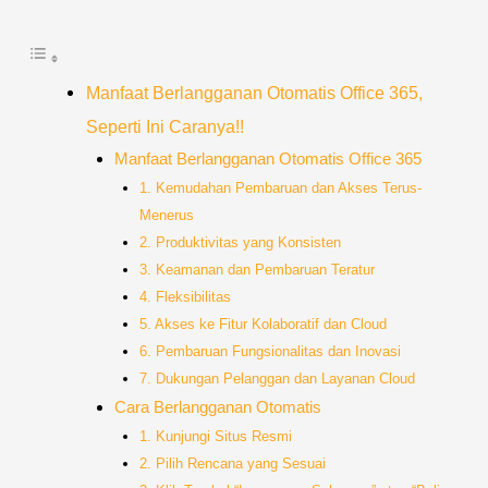
Manfaat Berlangganan Otomatis Office 365,
Seperti Ini Caranya!!
Manfaat Berlangganan Otomatis Office 365
1. Kemudahan Pembaruan dan Akses Terus-
Menerus
2. Produktivitas yang Konsisten
3. Keamanan dan Pembaruan Teratur
4. Fleksibilitas
5. Akses ke Fitur Kolaboratif dan Cloud
6. Pembaruan Fungsionalitas dan Inovasi
7. Dukungan Pelanggan dan Layanan Cloud
Cara Berlangganan Otomatis
1. Kunjungi Situs Resmi
2. Pilih Rencana yang Sesuai