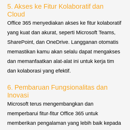
5. Akses ke Fitur Kolaboratif dan
Cloud
Office 365 menyediakan akses ke fitur kolaboratif
yang kuat dan akurat, seperti Microsoft Teams,
SharePoint, dan OneDrive. Langganan otomatis
memastikan kamu akan selalu dapat mengakses
dan memanfaatkan alat-alat ini untuk kerja tim
dan kolaborasi yang efektif.
6. Pembaruan Fungsionalitas dan
Inovasi
Microsoft terus mengembangkan dan
memperbarui fitur-fitur Office 365 untuk
memberikan pengalaman yang lebih baik kepada