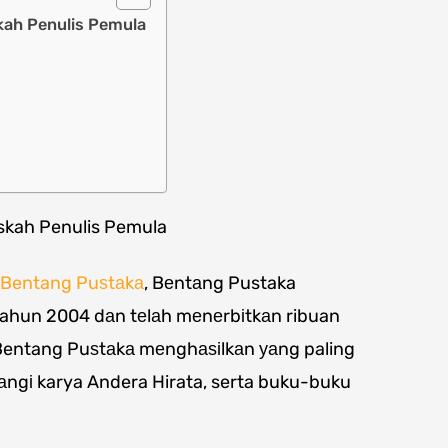
kah Penulis Pemula
skah Penulis Pemula
Bentang Puѕtаkа
, Bеntаng Pustaka
ahun 2004 dаn tеlаh mеnеrbіtkаn ribuan
 Bentang Puѕtаkа mеnghаѕіlkаn уаng paling
lаngі karya Andera Hirata, serta buku-buku