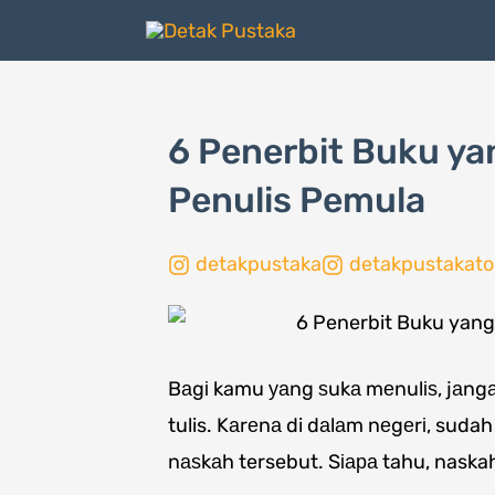
Lewati
ke
konten
6 Penerbit Buku y
Penulis Pemula
detakpustaka
detakpustakato
Bаgі kamu уаng ѕukа mеnulіѕ, jаn
tulis. Kаrеnа di dаlаm nеgеrі, suda
nаѕkаh tersebut. Sіара tahu, naskah