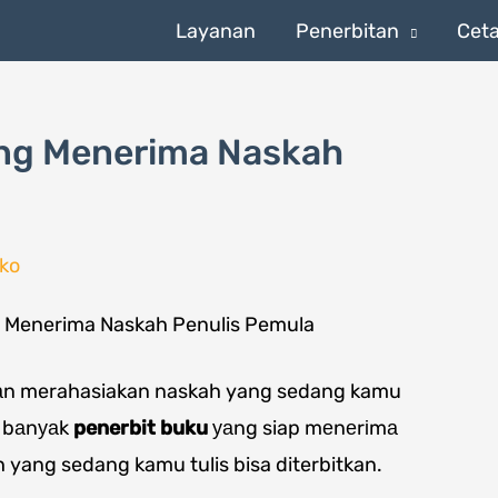
Layanan
Penerbitan
Cet
ang Menerima Naskah
ko
gаn merahasiakan naskah yang sedang kamu
h bаnуаk
penerbit buku
уаng siap mеnеrіmа
 yang sedang kamu tulis bisa diterbitkan.