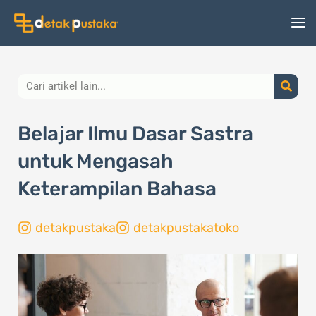
Lewati
ke
konten
Search
Belajar Ilmu Dasar Sastra
untuk Mengasah
Keterampilan Bahasa
detakpustaka
detakpustakatoko