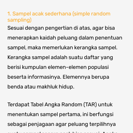
1. Sampel acak sederhana (simple random
sampling)
Sesuai dengan pengertian di atas, agar bisa
menerapkan kaidah peluang dalam penentuan
sampel, maka memerlukan kerangka sampel.
Kerangka sampel adalah suatu daftar yang
berisi kumpulan elemen-elemen populasi
beserta informasinya. Elemennya berupa
benda atau makhluk hidup.
Terdapat Tabel Angka Random (TAR) untuk
menentukan sampel pertama, ini berfungsi
sebagai penjagaan agar peluang terpilihnya