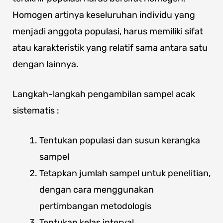
Homogen artinya keseluruhan individu yang
menjadi anggota populasi, harus memiliki sifat
atau karakteristik yang relatif sama antara satu
dengan lainnya.
Langkah-langkah pengambilan sampel acak
sistematis :
Tentukan populasi dan susun kerangka
sampel
Tetapkan jumlah sampel untuk penelitian,
dengan cara menggunakan
pertimbangan metodologis
Tentukan kelas interval