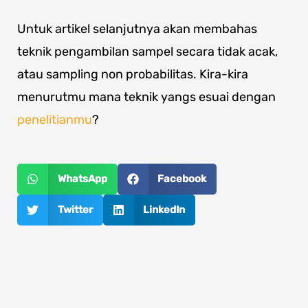
Untuk artikel selanjutnya akan membahas
teknik pengambilan sampel secara tidak acak,
atau sampling non probabilitas. Kira-kira
menurutmu mana teknik yangs esuai dengan
penelitianmu
?
WhatsApp
Facebook
Twitter
LinkedIn