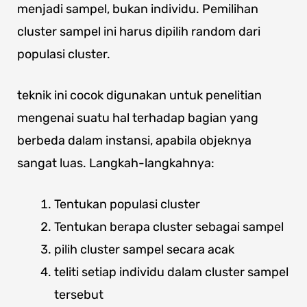
menjadi sampel, bukan individu. Pemilihan
cluster sampel ini harus dipilih random dari
populasi cluster.
teknik ini cocok digunakan untuk penelitian
mengenai suatu hal terhadap bagian yang
berbeda dalam instansi, apabila objeknya
sangat luas. Langkah-langkahnya:
Tentukan populasi cluster
Tentukan berapa cluster sebagai sampel
pilih cluster sampel secara acak
teliti setiap individu dalam cluster sampel
tersebut