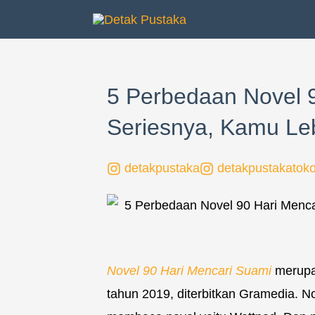
Lewati
ke
konten
5 Perbedaan Novel 9
Seriesnya, Kamu Le
detakpustaka
detakpustakatok
Novel 90 Hari Mencari Suami
merupak
tahun 2019, diterbitkan Gramedia. Nov