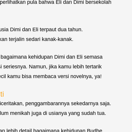
erlihatkan pula bahwa Eli dan Dimi bersekolah
usia Dimi dan Eli terpaut dua tahun.
n terjalin sedari kanak-kanak.
jut bagaimana kehidupan Dimi dan Eli semasa
eriesnya. Namun, jika kamu lebih tertarik
ecil kamu bisa membaca versi novelnya, ya!
ti
diceritakan, penggambarannya sekedarnya saja.
um menikah juga di usianya yang sudah tua.
akan lebih detail bagaimana kehidupan Budhe