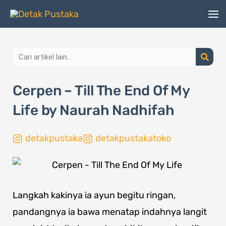
Lewati
ke
konten
Search
Cerpen – Till The End Of My
Life by Naurah Nadhifah
detakpustaka
detakpustakatoko
Langkah kakinya ia ayun begitu ringan,
pandangnya ia bawa menatap indahnya langit