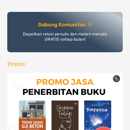
Gabung Komunitas
Dapatkan relasi penulis dan materi menulis
GRATIS setiap bulan!
Promo: