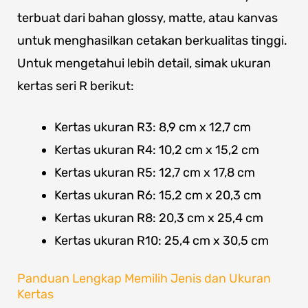
terbuat dari bahan glossy, matte, atau kanvas
untuk menghasilkan cetakan berkualitas tinggi.
Untuk mengetahui lebih detail, simak ukuran
kertas seri R berikut:
Kertas ukuran R3: 8,9 cm x 12,7 cm
Kertas ukuran R4: 10,2 cm x 15,2 cm
Kertas ukuran R5: 12,7 cm x 17,8 cm
Kertas ukuran R6: 15,2 cm x 20,3 cm
Kertas ukuran R8: 20,3 cm x 25,4 cm
Kertas ukuran R10: 25,4 cm x 30,5 cm
Panduan Lengkap Memilih Jenis dan Ukuran
Kertas