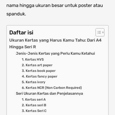
nama hingga ukuran besar untuk poster atau
spanduk.
Daftar isi
Ukuran Kertas yang Harus Kamu Tahu: Dari A4
Hingga Seri R
Jenis-Jenis Kertas yang Perlu Kamu Ketahui
1. Kertas HVS
2. Kertas art paper
3. Kertas book paper
4. Kertas fancy paper
5. Kertas ivory
6. Kertas NCR (Non Carbon Required)
Seri Ukuran Kertas dan Penjelasannya
1. Kertas seri A
2. Kertas seri B
3. Kertas Seri C