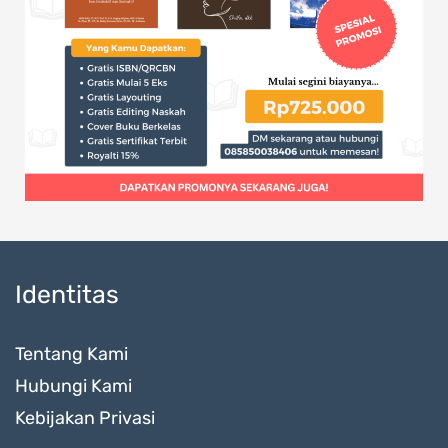
Identitas
Tentang Kami
Hubungi Kami
Kebijakan Privasi