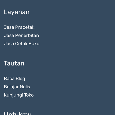
Layanan
Jasa Pracetak
Jasa Penerbitan
Jasa Cetak Buku
Tautan
Baca Blog
Belajar Nulis
Kunjungi Toko
Untukmu