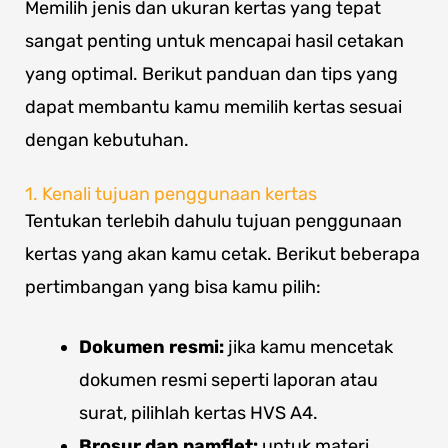
Memilih jenis dan ukuran kertas yang tepat
sangat penting untuk mencapai hasil cetakan
yang optimal. Berikut panduan dan tips yang
dapat membantu kamu memilih kertas sesuai
dengan kebutuhan.
1. Kenali tujuan penggunaan kertas
Tentukan terlebih dahulu tujuan penggunaan
kertas yang akan kamu cetak. Berikut beberapa
pertimbangan yang bisa kamu pilih:
Dokumen resmi:
jika kamu mencetak
dokumen resmi seperti laporan atau
surat, pilihlah kertas HVS A4.
Brosur dan pamflet:
untuk materi