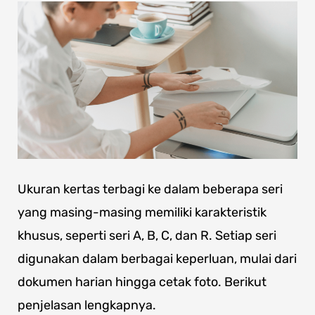
Ukuran kertas terbagi ke dalam beberapa seri
yang masing-masing memiliki karakteristik
khusus, seperti seri A, B, C, dan R. Setiap seri
digunakan dalam berbagai keperluan, mulai dari
dokumen harian hingga cetak foto. Berikut
penjelasan lengkapnya.