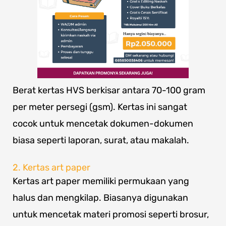
Berat kertas HVS berkisar antara 70-100 gram
per meter persegi (gsm). Kertas ini sangat
cocok untuk mencetak dokumen-dokumen
biasa seperti laporan, surat, atau makalah.
2. Kertas art paper
Kertas art paper memiliki permukaan yang
halus dan mengkilap. Biasanya digunakan
untuk mencetak materi promosi seperti brosur,