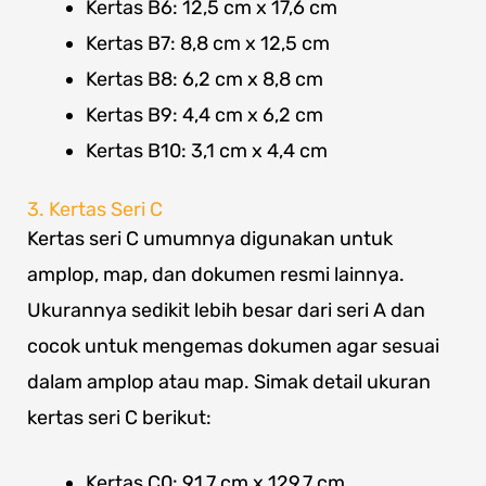
Kertas B6: 12,5 cm x 17,6 cm
Kertas B7: 8,8 cm x 12,5 cm
Kertas B8: 6,2 cm x 8,8 cm
Kertas B9: 4,4 cm x 6,2 cm
Kertas B10: 3,1 cm x 4,4 cm
3. Kertas Seri C
Kertas seri C umumnya digunakan untuk
amplop, map, dan dokumen resmi lainnya.
Ukurannya sedikit lebih besar dari seri A dan
cocok untuk mengemas dokumen agar sesuai
dalam amplop atau map. Simak detail ukuran
kertas seri C berikut:
Kertas C0: 91,7 cm x 129,7 cm