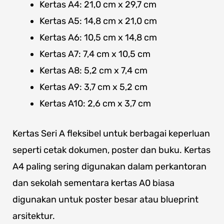
Kertas A4: 21,0 cm x 29,7 cm
Kertas A5: 14,8 cm x 21,0 cm
Kertas A6: 10,5 cm x 14,8 cm
Kertas A7: 7,4 cm x 10,5 cm
Kertas A8: 5,2 cm x 7,4 cm
Kertas A9: 3,7 cm x 5,2 cm
Kertas A10: 2,6 cm x 3,7 cm
Kertas Seri A fleksibel untuk berbagai keperluan
seperti cetak dokumen, poster dan buku. Kertas
A4 paling sering digunakan dalam perkantoran
dan sekolah sementara kertas A0 biasa
digunakan untuk poster besar atau blueprint
arsitektur.