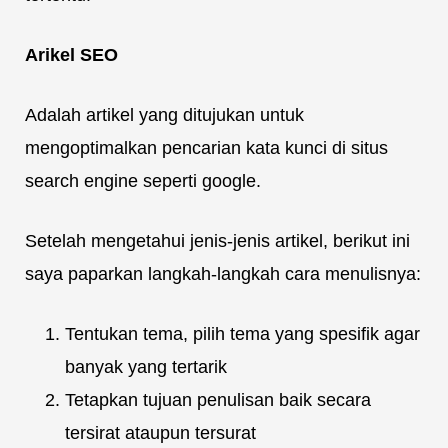
Arikel SEO
Adalah artikel yang ditujukan untuk
mengoptimalkan pencarian kata kunci di situs
search engine seperti google.
Setelah mengetahui jenis-jenis artikel, berikut ini
saya paparkan langkah-langkah cara menulisnya:
Tentukan tema, pilih tema yang spesifik agar
banyak yang tertarik
Tetapkan tujuan penulisan baik secara
tersirat ataupun tersurat