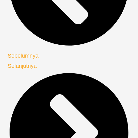
Sebelumnya
Selanjutnya