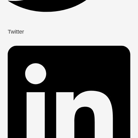
Twitter