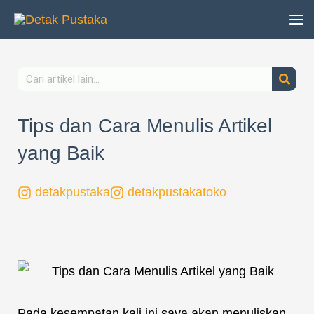
Lewati
ke
konten
Search
Tips dan Cara Menulis Artikel
yang Baik
detakpustaka
detakpustakatoko
Pada kesempatan kali ini saya akan menuliskan