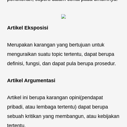
Artikel Eksposisi
Merupakan karangan yang bertujuan untuk
menguraikan suatu topic tertentu, dapat berupa
definisi, fungsi, dan dapat pula berupa prosedur.
Artikel Argumentasi
Artikel ini berupa karangan opini(pendapat
pribadi, atau lembaga tertentu) dapat berupa
sebuah kritikan yang membangun, atau kebijakan
tertentu.