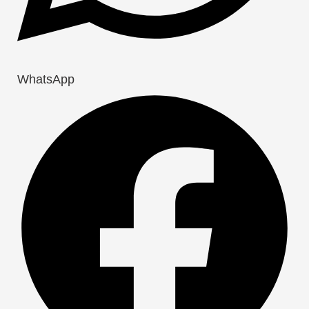
WhatsApp