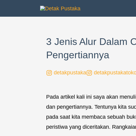
Lewati
ke
konten
3 Jenis Alur Dalam 
Pengertiannya
detakpustaka
detakpustakatok
Pada artikel kali ini saya akan menu
dan pengertiannya. Tentunya kita su
pada saat kita membaca sebuah buku
peristiwa yang diceritakan. Rangkaian