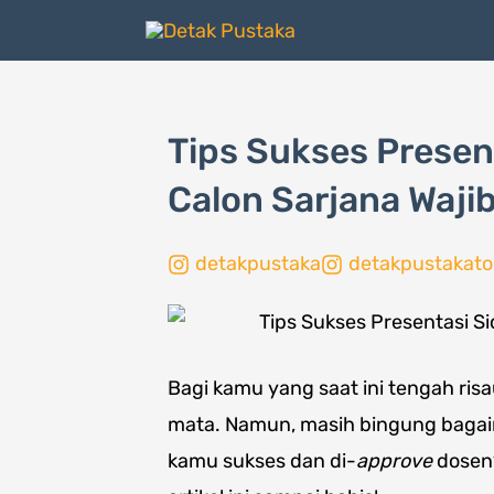
Lewati
ke
konten
Tips Sukses Present
Calon Sarjana Wajib
detakpustaka
detakpustakato
Bagi kamu yang saat ini tengah risa
mata. Namun, masih bingung baga
kamu sukses dan di-
approve
dosen