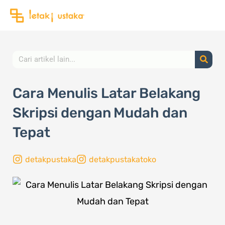
Lewati
ke
konten
Search
Cara Menulis Latar Belakang
Skripsi dengan Mudah dan
Tepat
detakpustaka
detakpustakatoko