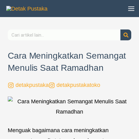
Lewati
ke
konten
Search
Cara Meningkatkan Semangat
Menulis Saat Ramadhan
detakpustaka
detakpustakatoko
Menguak bagaimana cara meningkatkan