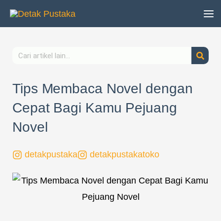
Lewati
ke
konten
Search
Tips Membaca Novel dengan
Cepat Bagi Kamu Pejuang
Novel
detakpustaka
detakpustakatoko