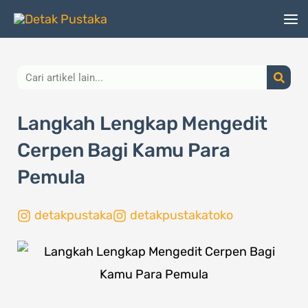
Lewati
ke
konten
Search
Langkah Lengkap Mengedit
Cerpen Bagi Kamu Para
Pemula
detakpustaka
detakpustakatoko