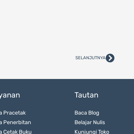
SELANJUTNYA
Next
yanan
Tautan
a Pracetak
Baca Blog
a Penerbitan
Belajar Nulis
a Cetak Buku
Kunjungi Toko