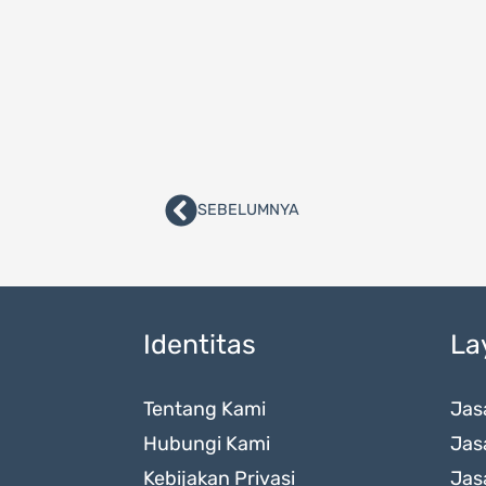
SEBELUMNYA
Prev
Identitas
La
Tentang Kami
Jas
Hubungi Kami
Jas
Kebijakan Privasi
Jas