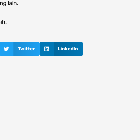
g lain.
ih.
Twitter
LinkedIn