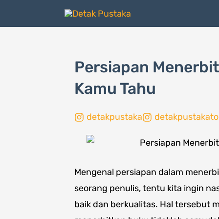
Lewati
ke
konten
Persiapan Menerbi
Kamu Tahu
detakpustaka
detakpustakato
Mengenal persiapan dalam menerbi
seorang penulis, tentu kita ingin n
baik dan berkualitas. Hal tersebut 