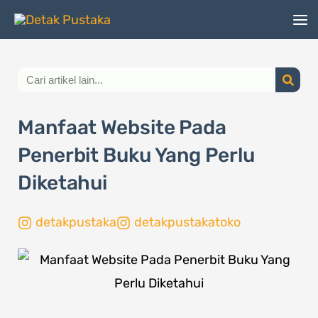
Lewati
ke
konten
Search
Manfaat Website Pada
Penerbit Buku Yang Perlu
Diketahui
detakpustaka
detakpustakatoko