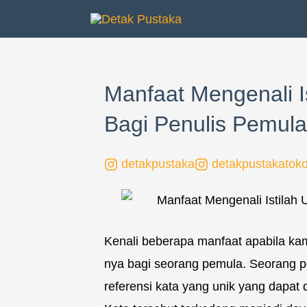
Lewati
ke
konten
Manfaat Mengenali I
Bagi Penulis Pemula
detakpustaka
detakpustakatok
Kenali beberapa manfaat apabila kam
nya bagi seorang pemula. Seorang p
referensi kata yang unik yang dapat 