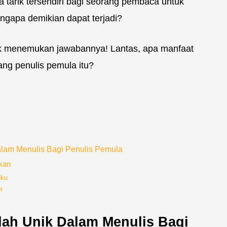
a tarik tersendiri bagi seorang pembaca untuk
gapa demikian dapat terjadi?
ntuk menemukan jawabannya! Lantas, apa manfaat
ang penulis pemula itu?
alam Menulis Bagi Penulis Pemula
kan
uku
i
ilah Unik Dalam Menulis Bagi