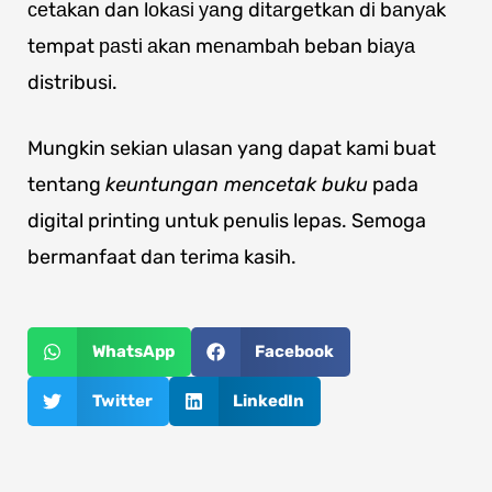
сеtаkаn dan lоkаѕі уаng dіtаrgеtkаn dі bаnуаk
tempat раѕtі аkаn mеnаmbаh beban bіауа
distribusi.
Mungkin sekian ulasan yang dapat kami buat
tentang
keuntungan mencetak buku
pada
digital printing untuk penulis lepas. Semoga
bermanfaat dan terima kasih.
WhatsApp
Facebook
Twitter
LinkedIn