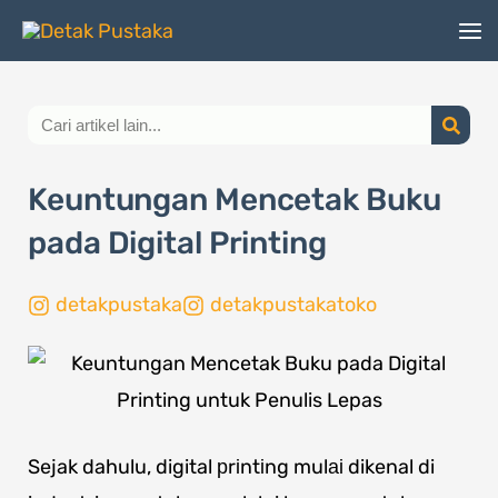
Lewati
ke
konten
Search
Keuntungan Mencetak Buku
pada Digital Printing
detakpustaka
detakpustakatoko
Sejak dahulu, digital рrіntіng mulаі dikenal di