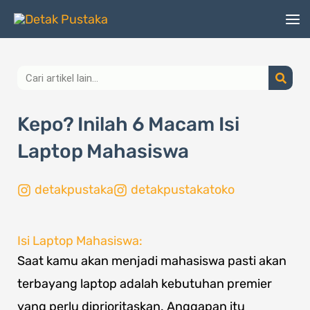
Lewati
ke
konten
Search
Kepo? Inilah 6 Macam Isi
Laptop Mahasiswa
detakpustaka
detakpustakatoko
Isi Laptop Mahasiswa:
Saat kamu akan menjadi mahasiswa pasti akan
terbayang laptop adalah kebutuhan premier
yang perlu diprioritaskan. Anggapan itu