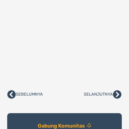
SEBELUMNYA
SELANJUTNYA
Prev
Nex
Gabung Komunitas