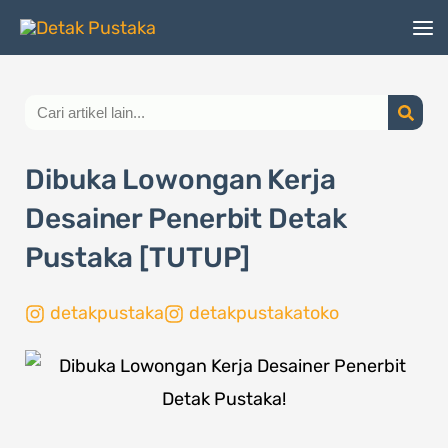
Lewati
ke
konten
Search
Dibuka Lowongan Kerja
Desainer Penerbit Detak
Pustaka [TUTUP]
detakpustaka
detakpustakatoko