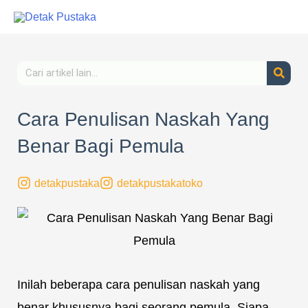
Lewati
ke
konten
Search
Cara Penulisan Naskah Yang
Benar Bagi Pemula
detakpustaka
detakpustakatoko
Inilah beberapa cara penulisan naskah yang
benar khususnya bagi seorang pemula. Siapa