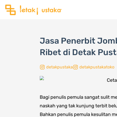
Lewati
ke
konten
Jasa Penerbit Jom
Ribet di Detak Pust
detakpustaka
detakpustakatoko
Bagi penulis pemula sangat sulit m
naskah yang tak kunjung terbit bel
Bahkan penulis pemula kesulitan 