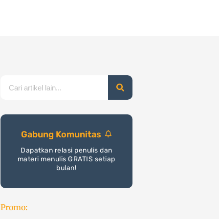
nerbitan
Cetak
Toko
Program
Blog
Search
Gabung Komunitas
Dapatkan relasi penulis dan
materi menulis GRATIS setiap
bulan!
Promo: