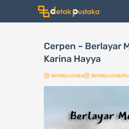
Lewati
ke
konten
Cerpen – Berlayar
Karina Hayya
detakpustaka
detakpustakato
Page
,
Page
,
Page