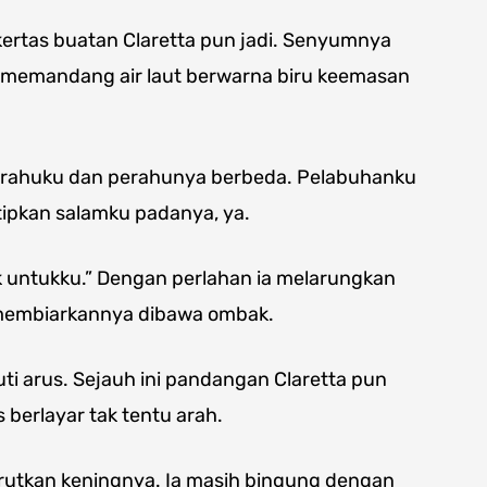
kertas buatan Claretta pun jadi. Senyumnya
emandang air laut berwarna biru keemasan
Perahuku dan perahunya berbeda. Pelabuhanku
tipkan salamku padanya, ya.
 untukku.” Dengan perlahan ia melarungkan
, membiarkannya dibawa ombak.
uti arus. Sejauh ini pandangan Claretta pun
 berlayar tak tentu arah.
rutkan keningnya. Ia masih bingung dengan