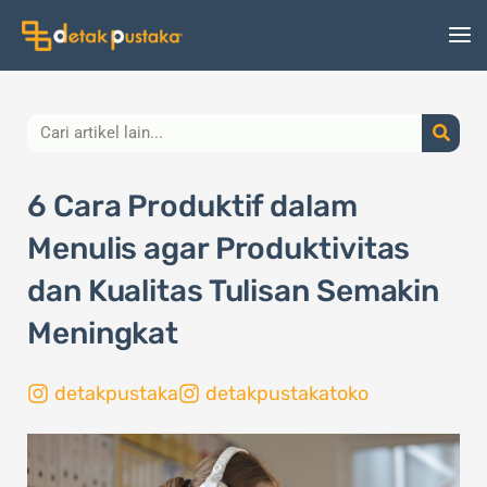
Lewati
ke
konten
Search
6 Cara Produktif dalam
Menulis agar Produktivitas
dan Kualitas Tulisan Semakin
Meningkat
detakpustaka
detakpustakatoko