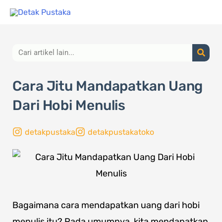
Lewati
ke
konten
Search
Cara Jitu Mandapatkan Uang
Dari Hobi Menulis
detakpustaka
detakpustakatoko
Bagaimana cara mendapatkan uang dari hobi
menulis itu? Pada umumnya, kita mendapatkan