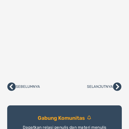
SEBELUMNYA
SELANJUTNYA
Prev
Nex
Gabung Komunitas
Dapatkan relasi penulis dan materi menulis