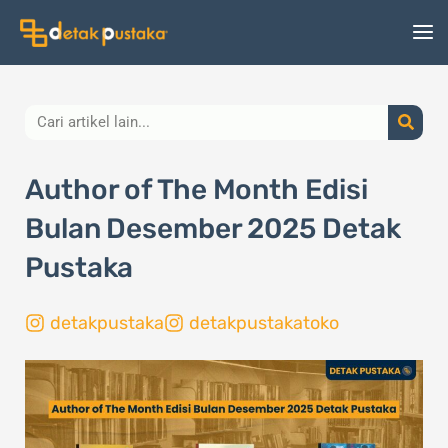
Lewati
ke
konten
Search
Author of The Month Edisi
Bulan Desember 2025 Detak
Pustaka
detakpustaka
detakpustakatoko