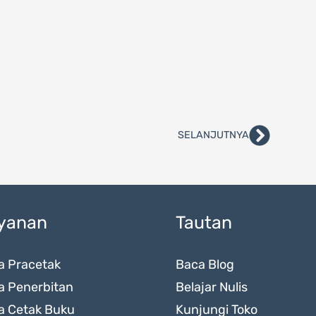
SELANJUTNYA
Next
yanan
Tautan
a Pracetak
Baca Blog
a Penerbitan
Belajar Nulis
a Cetak Buku
Kunjungi Toko