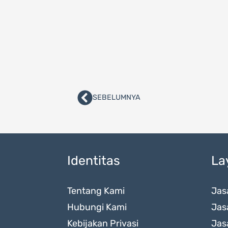
SEBELUMNYA
Prev
Identitas
La
Tentang Kami
Jas
Hubungi Kami
Jas
Kebijakan Privasi
Jas