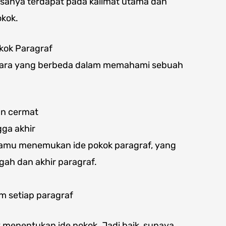
asanya terdapat pada kalimat utama dan
okok.
kok Paragraf
 cara yang berbeda dalam memahami sebuah
an cermat
gga akhir
kamu menemukan ide pokok paragraf, yang
ngah dan akhir paragraf.
am setiap paragraf
k menentukan ide pokok. Jadi baik, supaya