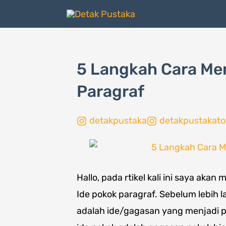
Lewati
ke
konten
5 Langkah Cara Me
Paragraf
detakpustaka
detakpustakato
Hallo, pada rtikel kali ini saya a
Ide pokok paragraf. Sebelum lebih l
adalah ide/gagasan yang menjadi 