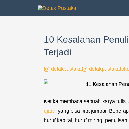
Lewati
ke
konten
10 Kesalahan Penuli
Terjadi
detakpustaka
detakpustakatok
Ketika membaca sebuah karya tulis, 
ejaan
yang bisa kita jumpai. Bebera
huruf kapital, huruf miring, penulis