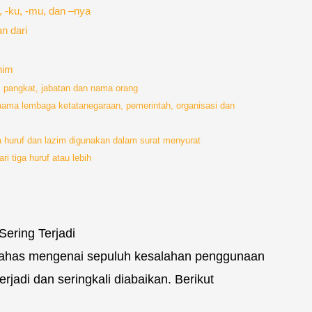
, -ku, -mu, dan –nya
an dari
nim
, pangkat, jabatan dan nama orang
nama lembaga ketatanegaraan, pemerintah, organisasi dan
ua huruf dan lazim digunakan dalam surat menyurat
i tiga huruf atau lebih
ering Terjadi
i bahas mengenai sepuluh kesalahan penggunaan
jadi dan seringkali diabaikan. Berikut