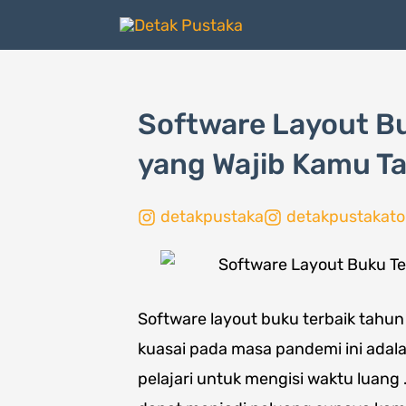
Lewati
ke
konten
Software Layout Bu
yang Wajib Kamu T
detakpustaka
detakpustakato
Software layout buku terbaik tahun
kuasai pada masa pandemi ini adala
pelajari untuk mengisi waktu luang 