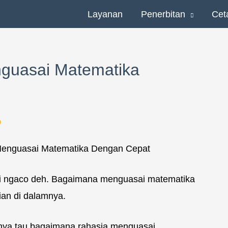
Layanan
Penerbitan
Cet
guasai Matematika
o
ni ngaco deh. Bagaimana menguasai matematika
ian di dalamnya.
unya tau bagaimana rahasia menguasai