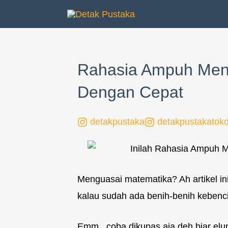
Lewati
ke
konten
Rahasia Ampuh Men
Dengan Cepat
detakpustaka
detakpustakatok
Menguasai matematika? Ah artikel i
kalau sudah ada benih-benih kebenc
Emm.. coba dikupas aja deh biar el