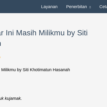
Layanan
Penerbitan
Cet
Ini Masih Milikmu by Siti
h
o
uk kujamak.