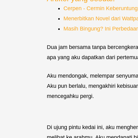
Cerpen - Cermin Keberuntun
Menerbitkan Novel dari Watt
Masih Bingung? Ini Perbedaa
Dua jam bersama tanpa bercengkeram
apa yang aku dapatkan dari pertemua
Aku mendongak, melempar senyuman
Aku pun berlalu, mengakhiri kebisua
mencegahku pergi.
Di ujung pintu kedai ini, aku mengh
melihat ke arahmu. Aku mendapati 