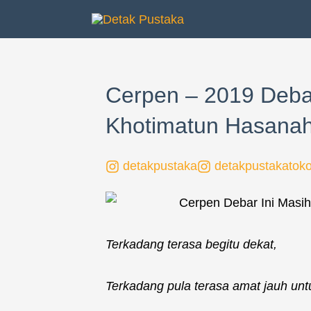
Lewati
ke
konten
Cerpen – 2019 Debar 
Khotimatun Hasana
detakpustaka
detakpustakatok
Terkadang terasa begitu dekat,
Terkadang pula terasa amat jauh unt