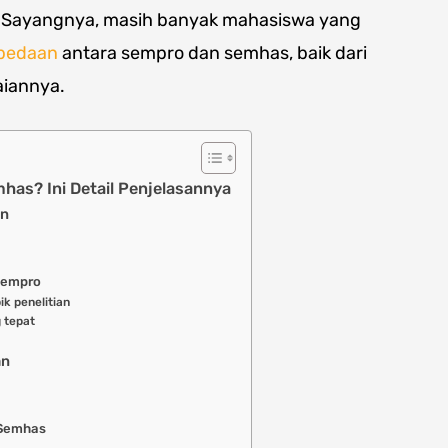
n. Sayangnya, masih banyak mahasiswa yang
bedaan
antara sempro dan semhas, baik dari
aiannya.
as? Ini Detail Penjelasannya
an
 sempro
ik penelitian
 tepat
an
 Semhas