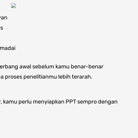
van
as
emadai
 gerbang awal sebelum kamu benar-benar
ga proses penelitianmu lebih terarah.
car, kamu perlu menyiapkan PPT sempro dengan