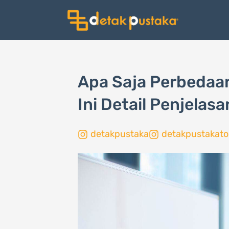
Lewati
ke
konten
Apa Saja Perbeda
Ini Detail Penjelas
detakpustaka
detakpustakato