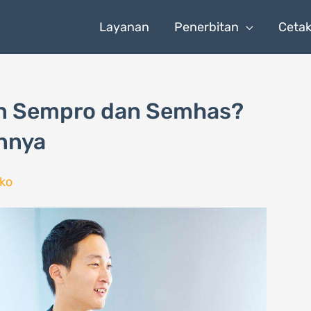
Layanan
Penerbitan
Ceta
an Sempro dan Semhas?
annya
ko