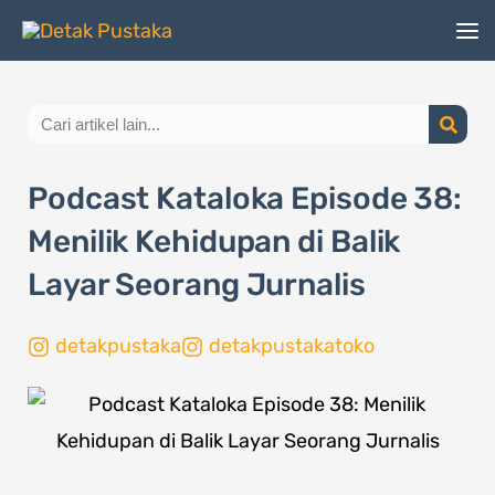
Lewati
ke
konten
Search
Podcast Kataloka Episode 38:
Menilik Kehidupan di Balik
Layar Seorang Jurnalis
detakpustaka
detakpustakatoko